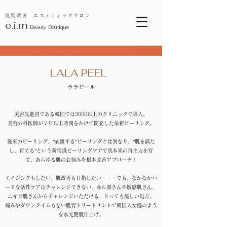
肌質改善 エステティックサロン
e.i.m
B
eauty Boutique
LALA PEEL
​ララピール
美容先進国である韓国では3000以上のクリニックで導入。
美容外科医師が７年以上時間をかけて開発した最新ピーリング。
従来のピーリング、”剥離する”ピーリングとは異なり、”肌を満た
し、育てる”という新常識ピーリングケアで肌本来の再生力を育
て、あらゆる肌のお悩みを根本改善アプローチ！
​エイジングもしたい、肌改善も目指したい・・・でも、なかなかハ
ードな活性ケアはチャレンジできない、赤ら顔さんや敏感肌さん、
ニキビ肌さんからチャレンジいただける、とっても優しい処方。
痛みやダウンタイムもない肌育トリートメントで韓国人女優のよう
な水光艶肌仕上げ。