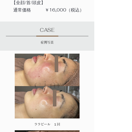
​【全顔/首/頭皮】
​通常価格
​￥16,000（税込）
​CASE
​症例写真
​ララピール １回