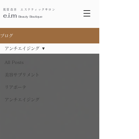
肌質改善 エステティックサロン
e.i.m
B
eauty Boutique
ブログ
アンチエイジング
All Posts
美容サプリメント
リアボーテ
アンチエイジング