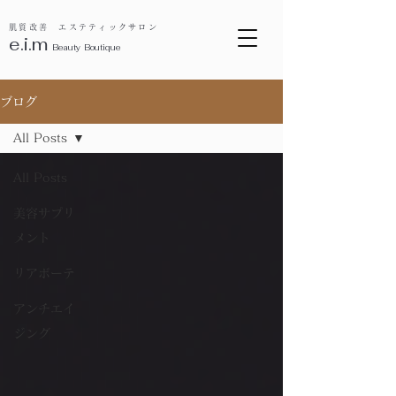
肌質改善 エステティックサロン
e.i.m
B
eauty Boutique
ブログ
All Posts
All Posts
美容サプリ
メント
リアボーテ
アンチエイ
ジング