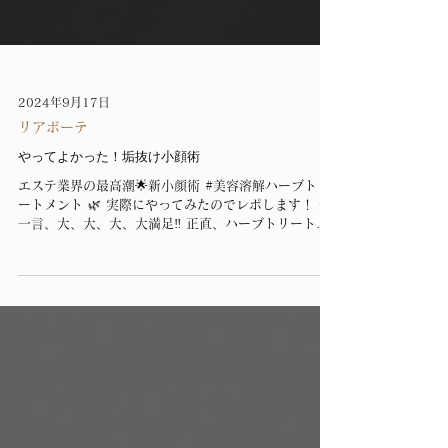
2024年9月17日
リアボーテ
やってよかった！垢抜け小顔術
エステ業界の最高潮🌟新小顔術 #美容溶解ハーブトリ
ートメント 🌿 実際にやってみたのでレポします！ →
一言、大、大、大、大満足‼️ 正直、ハーブトリートメ
ントでも十分な肌変化を 実感できるんですけど、言葉
ではいい表せない 『ぎゅっぎゅっと引き締められた印
象』...