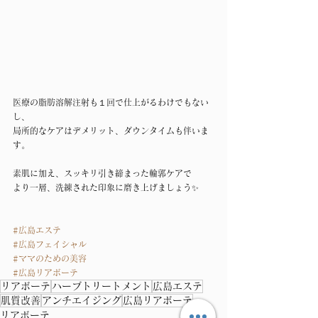
医療の脂肪溶解注射も１回で仕上がるわけでもない
し、
局所的なケアはデメリット、ダウンタイムも伴いま
す。
素肌に加え、スッキリ引き締まった輪郭ケアで
より一層、洗練された印象に磨き上げましょう✨
#広島エステ
#広島フェイシャル
#ママのための美容
#広島リアボーテ
リアボーテ
ハーブトリートメント
広島エステ
肌質改善
アンチエイジング
広島リアボーテ
リアボーテ