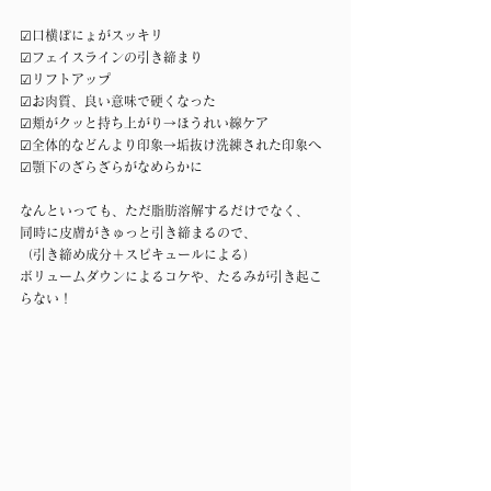
☑︎口横ぽにょがスッキリ
☑︎フェイスラインの引き締まり
☑︎リフトアップ
☑︎お肉質、良い意味で硬くなった
☑︎頬がクッと持ち上がり→ほうれい線ケア
☑︎全体的などんより印象→垢抜け洗練された印象へ
☑︎顎下のざらざらがなめらかに
なんといっても、ただ脂肪溶解するだけでなく、
同時に皮膚がきゅっと引き締まるので、
（引き締め成分＋スピキュールによる）
ボリュームダウンによるコケや、たるみが引き起こ
らない！