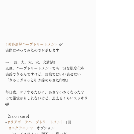
#美容溶解ハーブトリートメント
 🌿
実際にやってみたのでレポします！
→ 一言、大、大、大、大満足‼️
正直、ハーブトリートメントでも十分な肌変化を
実感できるんですけど、言葉ではいい表せない
『ぎゅっぎゅっと引き締められた印象』
毎日夜、ケアするたびに、あれ？小さくなった？
って錯覚かもしれないけど、思えるくらいスッキリ
🤣
【Salon care】
▪︎ 
#リアボーテハーブトリートメント
 1回
#エクラエンマ
　オプション