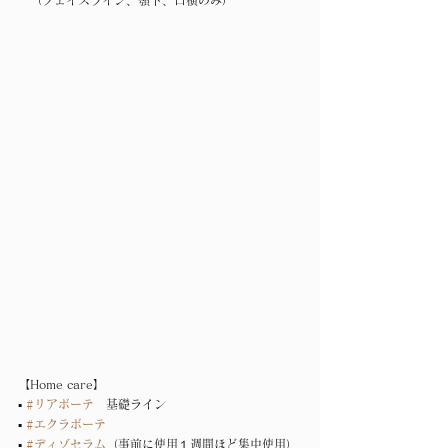
　（フェイスライン、顎下、口横のみ）
【Home care】
▪︎ 
#リアボーテ
　基礎ライン
▪︎ 
#エクラボーテ
▪︎ 
#ディゾセラム
（事前に使用１週間ほど集中使用）