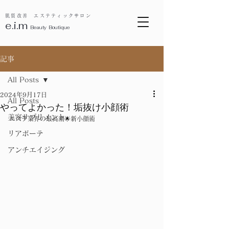
肌質改善 エステティックサロン
e.i.m
B
eauty Boutique
記事
All Posts
2024年9月17日
All Posts
やってよかった！垢抜け小顔術
美容サプリメント
エステ業界の最高潮🌟新小顔術
リアボーテ
アンチエイジング